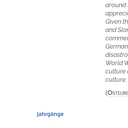
around 
appreci
Given t
and Slav
commerce
German 
disastr
World W
culture 
culture
(
Osteur
Jahrgänge