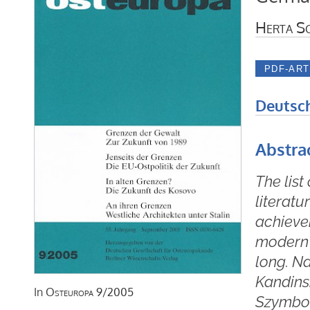
Herta S
Deutsc
Abstra
The list
literatu
achievem
modern l
long. N
Kandinsk
In
Osteuropa
9/2005
Szymbor