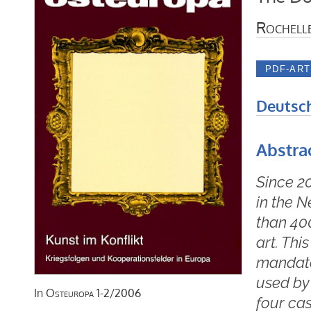
Rochell
Deutsc
Abstra
Since 2
in the N
than 400
art. Thi
mandate 
used by
In
Osteuropa
1-2/2006
four ca