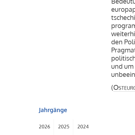
Bedeutu
europap
tschechi
program
weiterh
den Poli
Pragmat
politis
und um 
unbeein
(
Osteur
Jahrgänge
2026
2025
2024