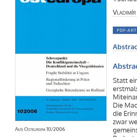
Vladimír
Abstrac
Abstra
Statt e
erstmal
Miteina
Die Mac
die Eri
zwar we
gemeins
Aus
Osteuropa
10/2006