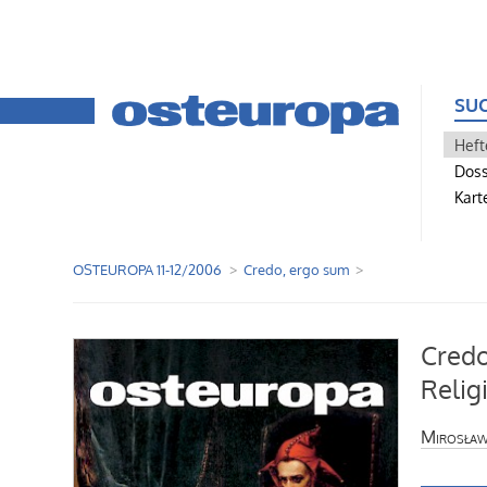
SU
Heft
Doss
Kart
OSTEUROPA 11-12/2006
Credo, ergo sum
Credo
Relig
Mirosła