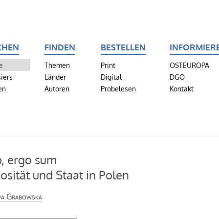
CHEN
FINDEN
BESTELLEN
INFORMIER
e
Themen
Print
OSTEUROPA
iers
Länder
Digital
DGO
en
Autoren
Probelesen
Kontakt
, ergo sum
iosität und Staat in Polen
wa Grabowska