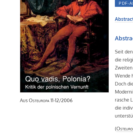
Abstract
Abstra
Seit den
die reli
Zweiten
Wende ha
Doch die
Modernis
rasche L
Aus
Osteuropa
11-12/2006
die indi
unterstü
(
Osteuro