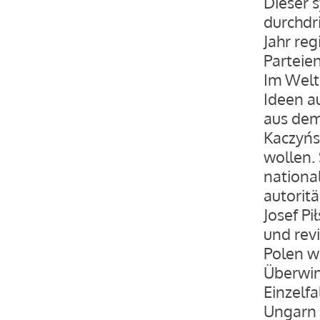
Dieser s
durchdri
Jahr reg
Parteien
Im Weltb
Ideen a
aus dem
Kaczyńs
wollen. 
national
autorit
Josef Pi
und revi
Polen wi
Überwin
Einzelfa
Ungarn 