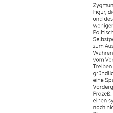
Zygmunt
Figur, d
und des 
weniger
Politis
Selbstp
zum Ausd
Während
vom Ver
Treiben
gründli
eine Sp
Vorderg
Prozeß.
einen sy
noch ni