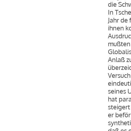
die Sch
In Tsche
Jahr de
ihnen k
Ausdruc
mußten 
Globali
Anlaß z
überzeic
Versuch 
eindeut
seines U
hat par
steigert
er befö
syntheti
daß es e