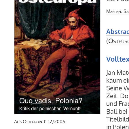
Manfred Sa
Abstrac
(
Osteur
Vollte
Jan Mat
kaum ein
Seine W
Zeit. D
und Fra
Ball be
Titelbil
Aus
Osteuropa
11-12/2006
in Pole