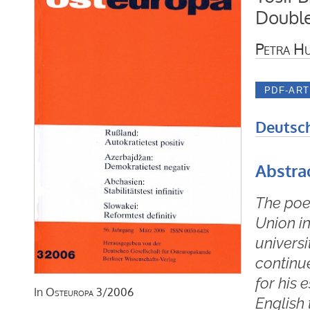
Doubl
Petra H
Deutsc
Abstra
The poet
Union in
universi
continu
for his
In
Osteuropa
3/2006
English 