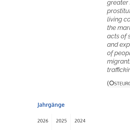
greater
prostitu
living c
the mark
acts of 
and expl
of peop
migrants
traffick
(
Osteur
Jahrgänge
2026
2025
2024