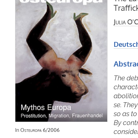
Traffic
Julia O'
Deutsc
Abstra
The deba
charact
abolitio
se. The
so as to
By contr
In
Osteuropa
6/2006
conside