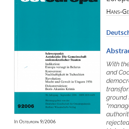
Hans-Ge
Deutsc
Abstra
With the
and Coo
democra
transfo
ground t
“manage
authori
rejected
In
Osteuropa
9/2006