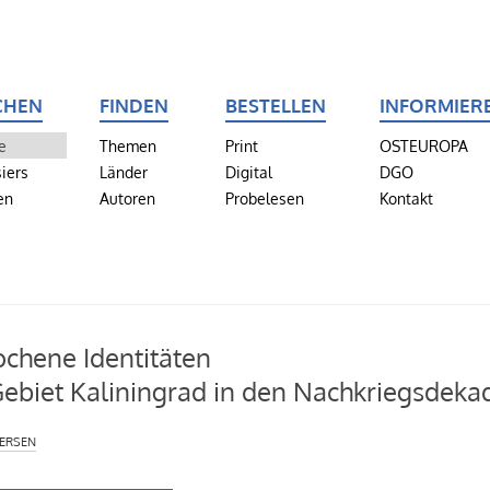
CHEN
FINDEN
BESTELLEN
INFORMIER
e
Themen
Print
OSTEUROPA
iers
Länder
Digital
DGO
en
Autoren
Probelesen
Kontakt
chene Identitäten
ebiet Kaliningrad in den Nachkriegsdeka
ersen