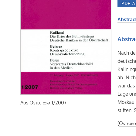
Abstract
Abstra
Nach der
deutsch
Kalining
ab. Nich
war das 
Lage un
Moskau 
Aus
Osteuropa
1/2007
stiften.
(
Osteuro