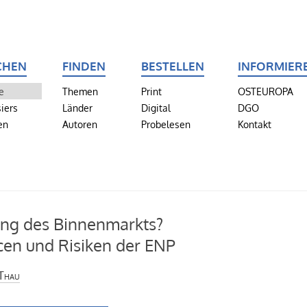
CHEN
FINDEN
BESTELLEN
INFORMIER
e
Themen
Print
OSTEUROPA
iers
Länder
Digital
DGO
en
Autoren
Probelesen
Kontakt
ng des Binnenmarkts?
en und Risiken der ENP
Thau