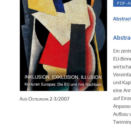
Abstract
Abstra
Ein zent
EU-Binn
wirtsch
Vereinfa
und Kapi
eine An
auf Einz
Aus
Osteuropa
2-3/2007
Anpassu
Aufbau 
Twinning