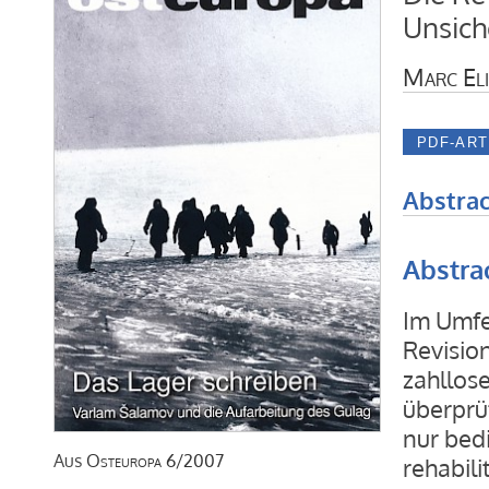
Unsich
Marc Eli
Abstrac
Abstra
Im Umfe
Revisio
zahllose
überprü
nur bedi
Aus
Osteuropa
6/2007
rehabili