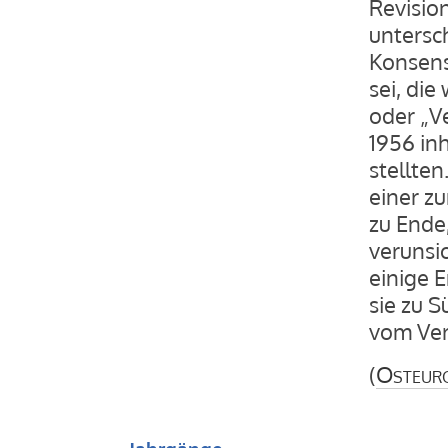
Revisio
untersc
Konsens
sei, di
oder „V
1956 in
stellte
einer z
zu Ende
verunsi
einige 
sie zu 
vom Ver
(
Osteur