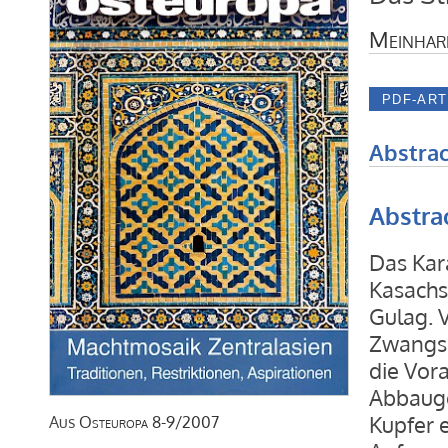
Meinhar
Abstrac
Abstra
Das Kar
Kasachs
Gulag. V
Zwangsa
die Vor
Abbauge
Kupfer e
Aus
Osteuropa
8-9/2007