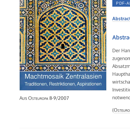
Abstract
Abstra
Der Hand
zugenom
Absatzma
Haupthan
wirtscha
Investit
notwend
Aus
Osteuropa
8-9/2007
(
Osteuro