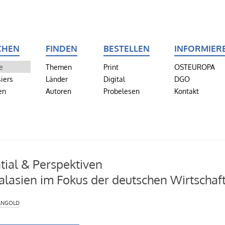
CHEN
FINDEN
BESTELLEN
INFORMIER
e
Themen
Print
OSTEUROPA
iers
Länder
Digital
DGO
en
Autoren
Probelesen
Kontakt
tial & Perspektiven
alasien im Fokus der deutschen Wirtschaf
angold