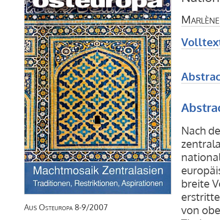
Marlène
Volltex
Abstrac
Abstra
Nach de
zentrala
national
europäi
breite 
erstritt
Aus
Osteuropa
8-9/2007
von oben