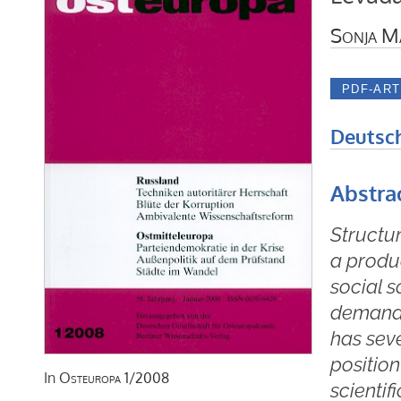
Sonja M
Deutsc
Abstra
Structur
a produ
social s
demandi
has seve
positio
In
Osteuropa
1/2008
scientif