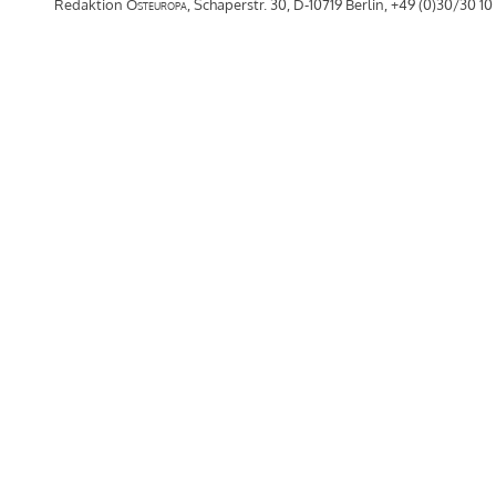
Redaktion
Osteuropa
, Schaperstr. 30, D-10719 Berlin, +49 (0)30/30 10