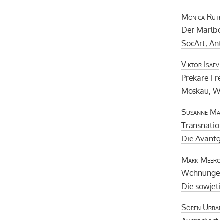
Monica Rüt
Der Marlb
SocArt, An
Viktor Isaev
Prekäre Fr
Moskau, W
Susanne Mar
Transnatio
Die Avantg
Mark Meero
Wohnungen
Die sowjet
Sören Urba