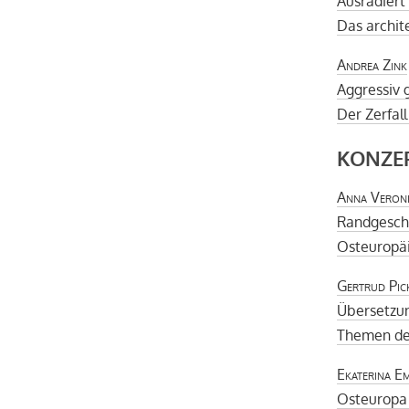
Ausradiert
Das archit
Andrea Zink
Aggressiv 
Der Zerfal
KONZE
Anna Veron
Randgesch
Osteuropäi
Gertrud Pic
Übersetzun
Themen der
Ekaterina Em
Osteuropa 