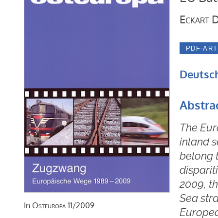
Eckart D
Deutsc
Abstra
The Eur
inland s
belong 
disparit
2009, t
Sea str
In
Osteuropa
11/2009
European