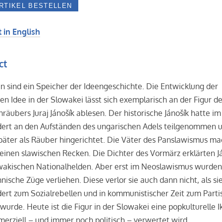
 in English
ct
 sind ein Speicher der Ideengeschichte. Die Entwicklung der
en Idee in der Slowakei lässt sich exemplarisch an der Figur d
räubers Juraj Jánošík ablesen. Der historische Jánošík hatte im 
dert an den Aufständen des ungarischen Adels teilgenommen 
päter als Räuber hingerichtet. Die Väter des Panslawismus m
einen slawischen Recken. Die Dichter des Vormärz erklärten J
wakischen Nationalhelden. Aber erst im Neoslawismus wurden
hnische Züge verliehen. Diese verlor sie auch dann nicht, als si
ert zum Sozialrebellen und in kommunistischer Zeit zum Part
rt wurde. Heute ist die Figur in der Slowakei eine popkulturelle I
erziell – und immer noch politisch – verwertet wird.