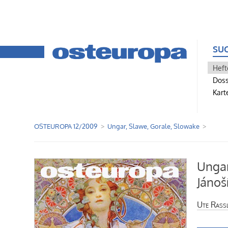
SU
Heft
Doss
Kart
OSTEUROPA 12/2009
Ungar, Slawe, Gorale, Slowake
Ungar
Jánoš
Ute Raß