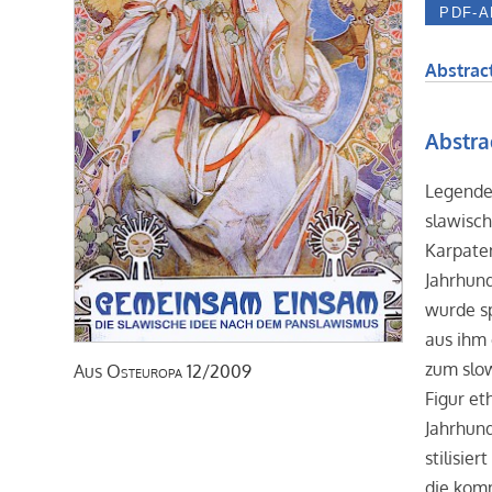
Abstract
Abstra
Legenden
slawisch
Karpaten
Jahrhun
wurde s
aus ihm 
zum slo
Aus
Osteuropa
12/2009
Figur et
Jahrhund
stilisie
die komm