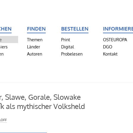
CHEN
FINDEN
BESTELLEN
INFORMIER
e
Themen
Print
OSTEUROPA
iers
Länder
Digital
DGO
en
Autoren
Probelesen
Kontakt
, Slawe, Gorale, Slowake
ík als mythischer Volksheld
loff