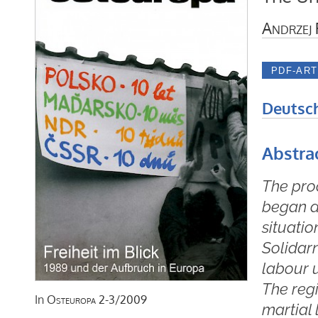
Andrzej
Deutsc
Abstra
The pro
began a
situatio
Solidarn
labour 
The reg
In
Osteuropa
2-3/2009
martial 