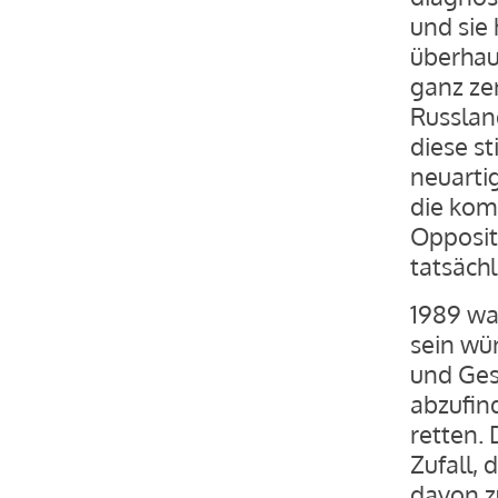
und sie 
überhau
ganz ze
Russland
diese s
neuarti
die kom
Opposit
tatsächl
1989 wa
sein wü
und Ges
abzufin
retten. 
Zufall,
davon z