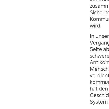
zusamme
Sicherh
Kommuni
wird.
In unse
Vergang
Seite a
schwere
Antikom
Mensche
verdien
kommuni
hat den
Geschic
System 