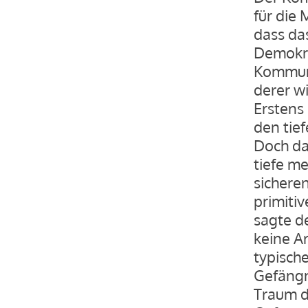
für die
dass da
Demokra
Kommuni
derer w
Erstens
den tie
Doch da
tiefe m
sichere
primiti
sagte d
keine Ar
typisch
Gefängni
Traum d