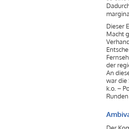
Dadurch
margina
Dieser E
Macht g
Verhand
Entsche
Fernseh
der reg
An dies
war die
k.o. – 
Runden 
Ambiva
Der Kom