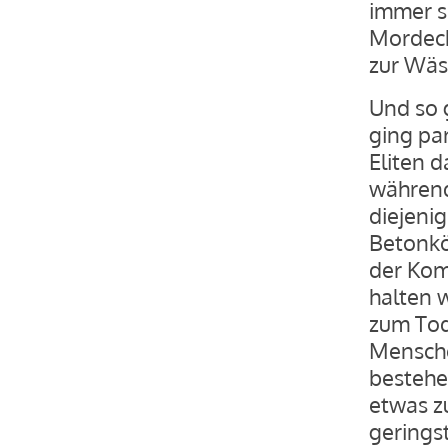
immer s
Mordecha
zur Wäs
Und so 
ging pa
Eliten 
während 
diejenig
Betonköp
der Kom
halten w
zum Tod
Mensche
bestehe
etwas z
gerings