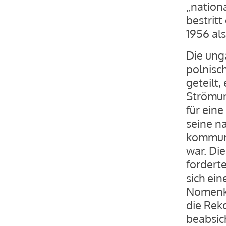
„nationa
bestrit
1956 al
Die ung
polnisc
geteilt,
Strömung
für ein
seine n
kommuni
war. Die
fordert
sich ei
Nomenkl
die Rek
beabsic