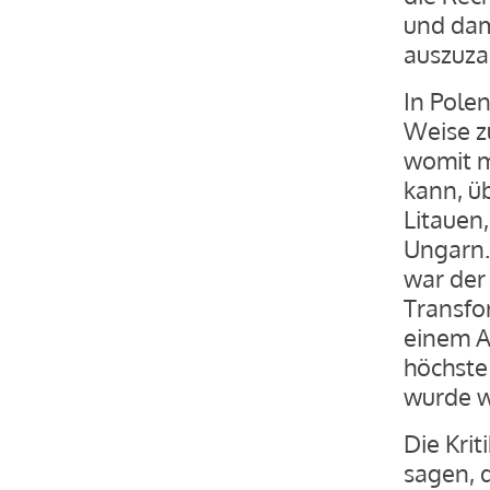
und dam
auszuza
In Polen
Weise z
womit m
kann, üb
Litauen
Ungarn.
war der
Transfo
einem A
höchste
wurde we
Die Kri
sagen, d