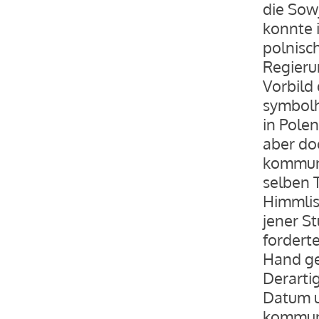
die Sow
konnte 
polnisc
Regieru
Vorbild 
symbolh
in Polen
aber do
kommuni
selben 
Himmlis
jener S
forderte
Hand ge
Derartig
Datum u
kommuni