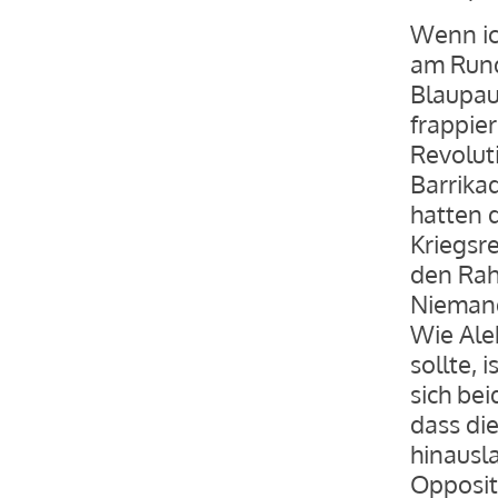
Wenn ic
am Rund
Blaupau
frappie
Revolut
Barrika
hatten 
Kriegsr
den Rah
Niemand
Wie Ale
sollte, 
sich be
dass di
hinausl
Opposit