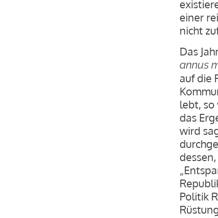
existie
einer r
nicht z
Das Jahr
annus m
auf die
Kommun
lebt, s
das Erg
wird sa
durchge
dessen, 
„Entspa
Republi
Politik
Rüstung