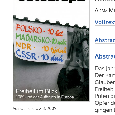
Adam Mi
Volltex
Abstrac
Abstra
Das Jah
Der Kam
Glauben
Freiheit
Polen di
Opfer d
Aus
Osteuropa
2-3/2009
gingen 