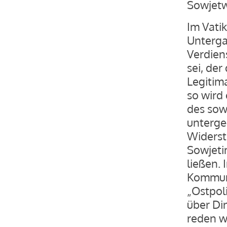
Sowjetw
Im Vati
Unterga
Verdien
sei, de
Legitim
so wird
des sow
unterge
Widerst
Sowjeti
ließen. 
Kommuni
„Ostpoli
über Din
reden wo