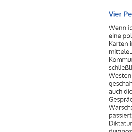
Vier P
Wenn ich
eine pol
Karten i
mittele
Kommuni
schließ
Westen 
geschah
auch di
Gespräch
Warscha
passier
Diktatu
diagnos