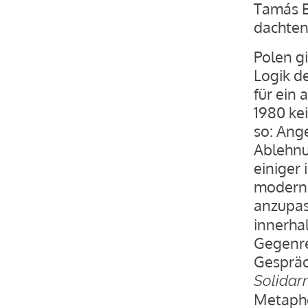
Tamás B
dachten
Polen g
Logik d
für ein
1980 ke
so: Ang
Ablehnu
einiger 
moderni
anzupas
innerha
Gegenre
Gespräc
Solidar
Metaphe