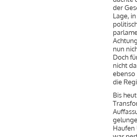
der Ges
Lage, in
politisc
parlame
Achtung
nun nich
Doch fü
nicht d
ebenso 
die Reg
Bis heut
Transfo
Auffass
gelungen
Haufen U
war per