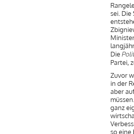
Rangele
sei. Die
entsteh
Zbignie
Ministe
langjäh
Die
Poli
Partei, 
Zuvor w
in der 
aber au
müssen.
ganz ei
wirtsch
Verbess
so eine 