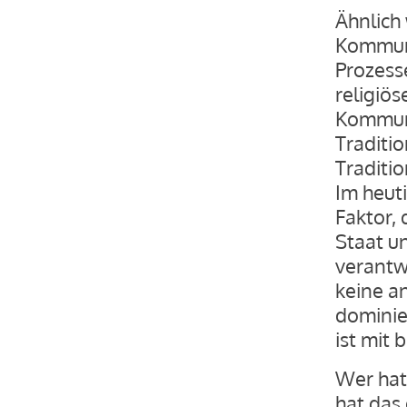
Ähnlich
Kommuni
Prozess
religiös
Kommuni
Traditio
Traditio
Im heut
Faktor, 
Staat u
verantwo
keine an
dominier
ist mit
Wer hat
hat das 