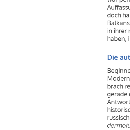
Auffass
doch ha
Balkans
in ihrer
haben, i
Die au
Beginne
Moderni
brach r
gerade 
Antwort.
histori
russisch
dermokr