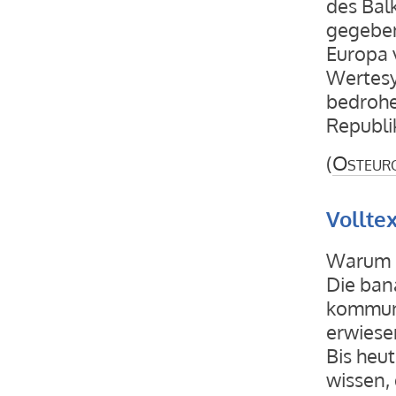
des Bal
gegeben
Europa 
Wertesy
bedrohen
Republi
(
Osteur
Vollte
Warum i
Die bana
kommunis
erwiesen
Bis heu
wissen, 