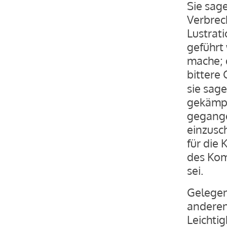
Sie sag
Verbrech
Lustrat
geführt 
mache; 
bittere 
sie sage
gekämpft
gegange
einzusch
für die
des Kom
sei.
Gelegen
anderen
Leichti