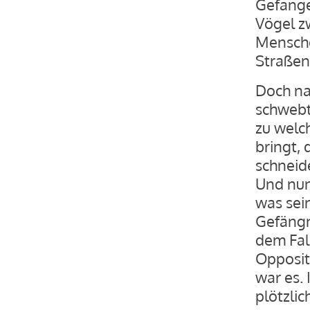
Gefangen
Vögel zw
Mensche
Straßen
Doch nac
schwebt
zu welc
bringt,
schneide
Und nun 
was sei
Gefängn
dem Fal
Oppositi
war es. 
plötzlic