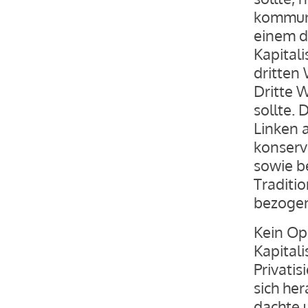
kommuni
einem d
Kapital
dritten 
Dritte W
sollte.
Linken a
konserva
sowie be
Traditi
bezoge
Kein Opp
Kapital
Privati
sich he
dachte 