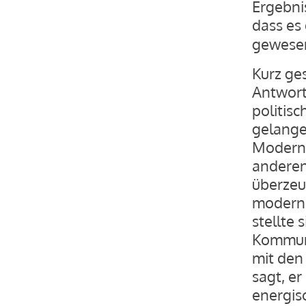
Ergebni
dass es
gewesen
Kurz ges
Antwort
politisc
gelange
Moderni
anderen
überzeu
moderni
stellte 
Kommuni
mit den
sagt, er
energisc