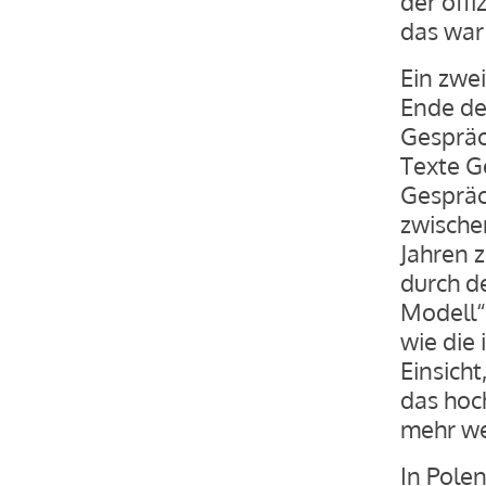
der off
das war
Ein zwe
Ende de
Gespräch
Texte G
Gespräc
zwische
Jahren z
durch d
Modell“ 
wie die
Einsich
das hoc
mehr we
In Pole