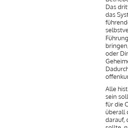
Das drit
das Sys
führende
selbstve
Führungs
bringen
oder Dir
Geheimd
Dadurch
offenkun
Alle his
sein sol
für die
überall 
darauf,
sollte,