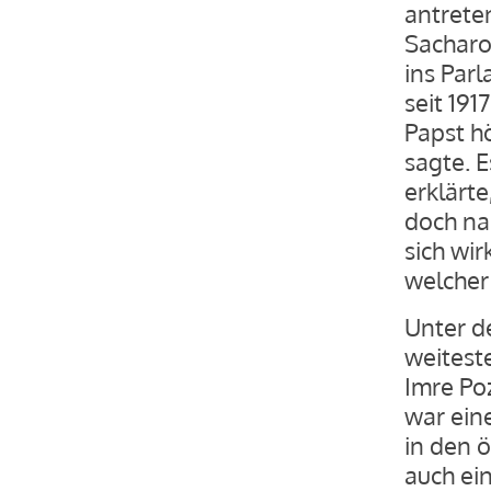
antreten
Sacharo
ins Parl
seit 191
Papst h
sagte. E
erklärt
doch na
sich wi
welcher
Unter d
weitest
Imre Poz
war ein
in den 
auch ei