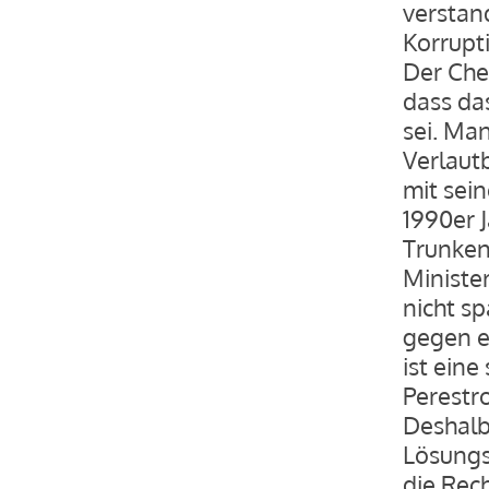
verstan
Korrupt
Der Che
dass da
sei. Man
Verlaut
mit sei
1990er J
Trunkenb
Ministe
nicht sp
gegen e
ist eine
Perestr
Deshalb
Lösungs
die Rec