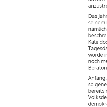
anzustr
Das Jah
seinem 
nämlich
beschrei
Kaleido
Tagesda
wurde i
noch me
Beratun
Anfang A
so gene
bereits
Volksde
demokra