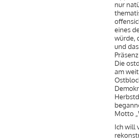
nur natü
thematis
offensic
eines d
würde, 
und das
Präsenz
Die ost
am weit
Ostblock
Demokra
Herbstd
beganne
Motto „
Ich wil
rekonst