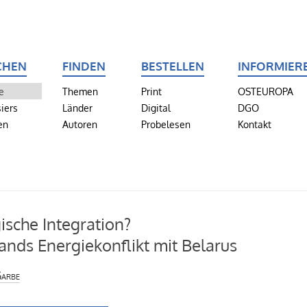
CHEN
FINDEN
BESTELLEN
INFORMIER
e
Themen
Print
OSTEUROPA
iers
Länder
Digital
DGO
en
Autoren
Probelesen
Kontakt
ische Integration?
ands Energiekonflikt mit Belarus
Garbe