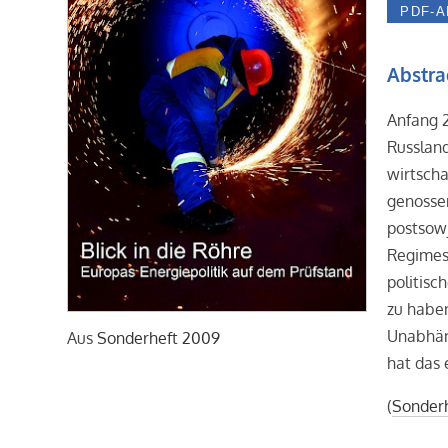
Abstra
Anfang 2
Russland
wirtscha
genossen
postsow
Regimes 
politisc
zu haben
Unabhän
Aus
Sonderheft 2009
hat das
(
Sonder