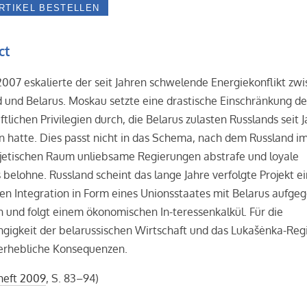
ct
007 eskalierte der seit Jahren schwelende Energiekonflikt zw
 und Belarus. Moskau setzte eine drastische Einschränkung de
ftlichen Privilegien durch, die Belarus zulasten Russlands seit 
 hatte. Dies passt nicht in das Schema, nach dem Russland i
jetischen Raum unliebsame Regierungen abstrafe und loyale
belohne. Russland scheint das lange Jahre verfolgte Projekt e
hen Integration in Form eines Unionsstaates mit Belarus aufge
 und folgt einem ökonomischen In-teressenkalkül. Für die
gigkeit der belarussischen Wirtschaft und das Lukašėnka-Re
 erhebliche Konsequenzen.
heft 2009
, S. 83–94)