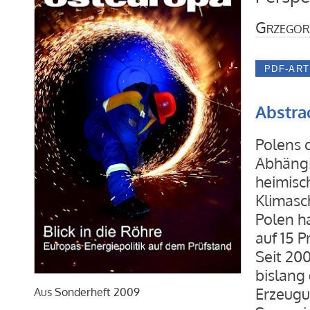
Grzegor
Abstra
Polens o
Abhängi
heimisch
Klimasc
Polen ha
auf 15 
Seit 20
bislang 
Erzeugu
Aus
Sonderheft 2009