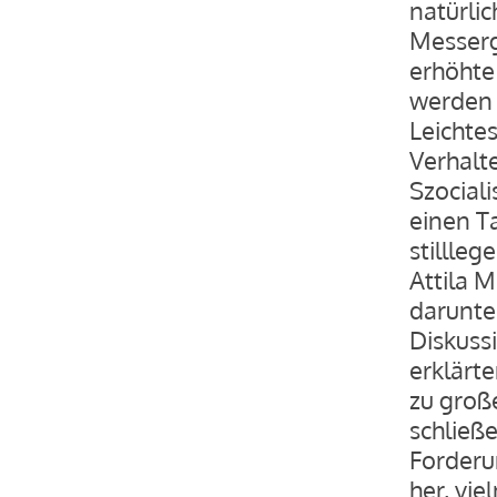
natürlic
Messerg
erhöhte
werden 
Leichte
Verhalt
Szociali
einen T
stillle
Attila M
darunte
Diskuss
erklärte
zu groß
schließe
Forderu
her, vie