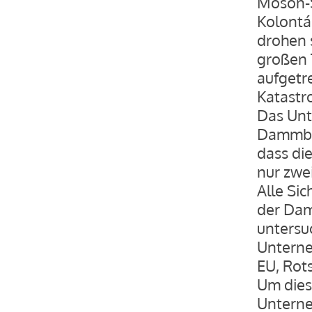
Moson-S
Kolontá
drohen 
großen 
aufgetre
Katastr
Das Unt
Dammbru
dass die
nur zwe
Alle Sic
der Dam
untersu
Unterne
EU, Rots
Um dies
Unterne