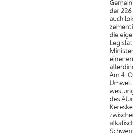
Gemeind
der 226
auch lo
zementie
die eige
Legisla
Ministe
einer e
allerdi
Am 4. O
Umweltk
westung
des Alu
Kereske
zwische
alkalisc
Schwerm