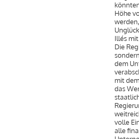
könnten
Höhe vo
werden
Unglück
Illés mit
Die Regi
sondern
dem Unt
verabsc
mit dem
das Werk
staatlic
Regieru
weitrei
volle E
alle fi
Unterne