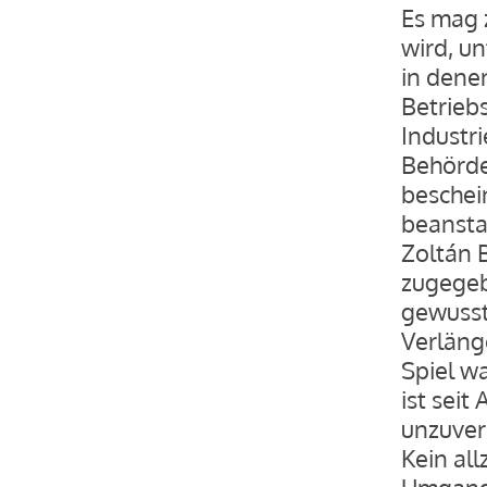
Es mag z
wird, u
in dene
Betriebs
Industr
Behörde
beschein
beansta
Zoltán 
zugegeb
gewusst 
Verläng
Spiel wa
ist seit
unzuver
Kein all
Umgang 