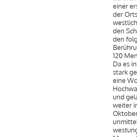
einer e
der Ort
westlic
den Sch
den fol
Berühru
120 Men
Da es i
stark ge
eine Wo
Hochwas
und gel
weiter i
Oktober 
unmitte
westung