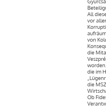
Gyurcsá
Beteili
All die
vor all
Korrupt
aufräum
von Kol
Konsequ
die Mita
Veszpré
worden.
die im 
„Lügenr
die MSZ
Wirtsch
Ob Fide
Verantw