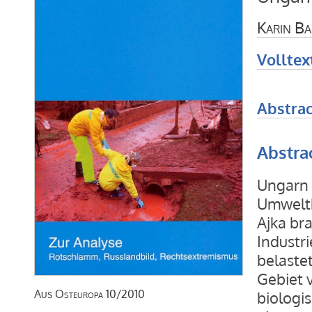
Karin B
Volltex
Abstrac
Abstra
Ungarn 
Umweltk
Ajka br
Industr
belaste
Gebiet 
Aus
Osteuropa
10/2010
biologis