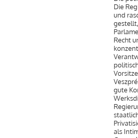
Die Reg
und ras
gestellt
Parlame
Recht u
konzentr
Verantw
politis
Vorsitz
Veszpré
gute Ko
Werksdi
Regieru
staatli
Privati
als Inti