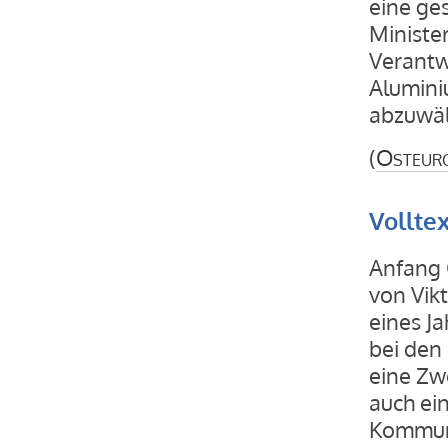
eine ges
Ministe
Verantw
Alumini
abzuwäl
(
Osteur
Vollte
Anfang 
von Vik
eines J
bei den
eine Zwe
auch ei
Kommuna