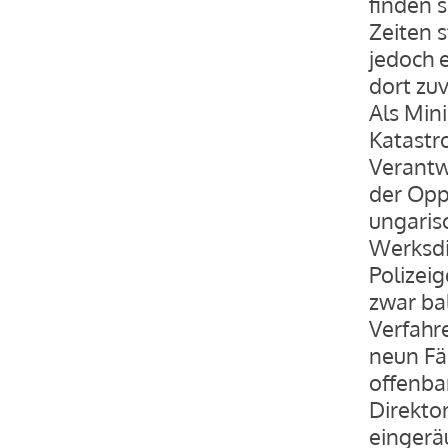
finden 
Zeiten 
jedoch 
dort zu
Als Min
Katastro
Verantw
der Opp
ungarisc
Werksdi
Polize
zwar ba
Verfahr
neun Fä
offenbar
Direkto
eingerä