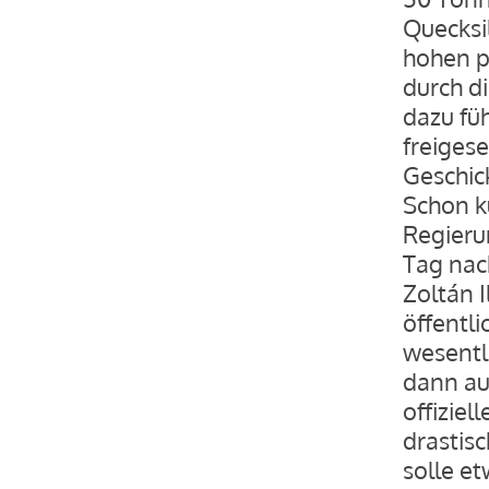
Quecksi
hohen p
durch d
dazu fü
freiges
Geschic
Schon k
Regierun
Tag nac
Zoltán I
öffentl
wesentli
dann auc
offizie
drastisc
solle e