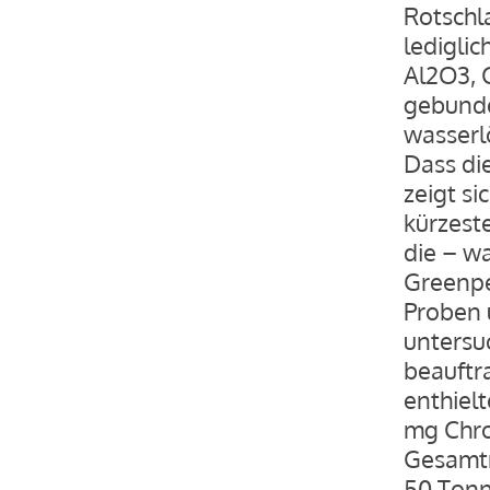
Rotschl
ledigli
Al2O3, C
gebunde
wasserlö
Dass di
zeigt si
kürzeste
die – w
Greenpe
Proben 
untersuc
beauftr
enthiel
mg Chro
Gesamtm
50 Tonn