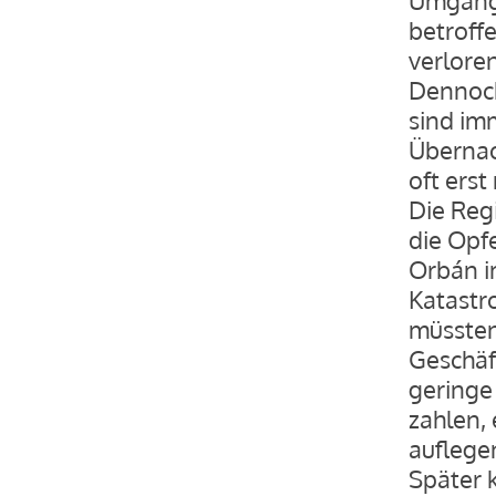
betroff
verlore
Dennoch
sind im
Übernac
oft erst
Die Reg
die Opfe
Orbán i
Katastr
müssten
Geschäf
geringe
zahlen,
auflege
Später k