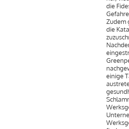
die Fid
Gefahre
Zudem g
die Kat
zuzuschr
Nachdem
eingest
Greenpe
nachgew
einige 
austret
gesundh
Schlamm
Werksge
Unterne
Werksge