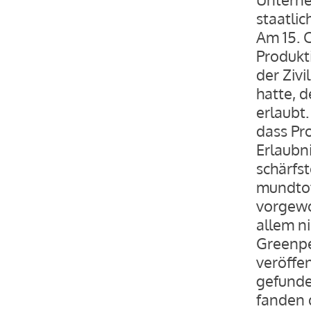
staatlic
Am 15. 
Produkt
der Zivi
hatte, 
erlaubt
dass Pr
Erlaubn
schärfs
mundtot
vorgewo
allem n
Greenpe
veröffen
gefunde
fanden 