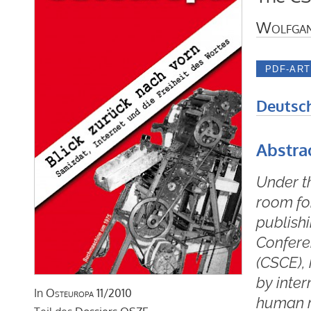
Wolfgan
Deutsc
Abstra
Under t
room fo
publishi
Confere
(CSCE),
by inter
In
Osteuropa
11/2010
human ri