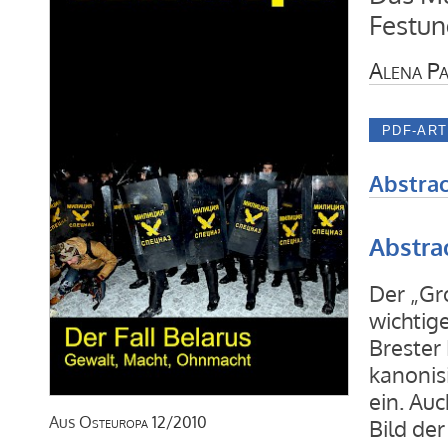
Festun
Alena Pa
Abstrac
Abstra
Der „Gro
wichtig
Brester
kanonisi
ein. Auc
Aus
Osteuropa
12/2010
Bild de