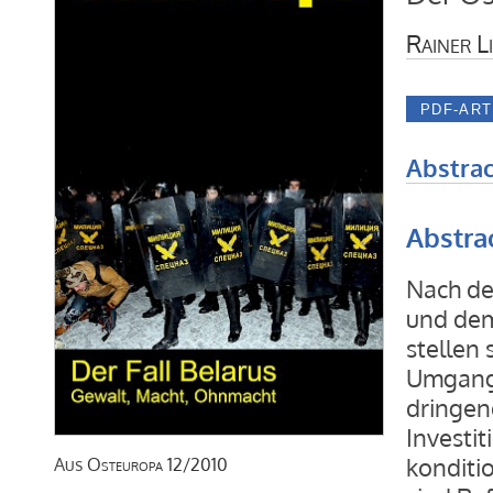
Rainer L
Abstrac
Abstra
Nach de
und dem
stellen 
Umgang 
dringen
Investit
konditi
Aus
Osteuropa
12/2010