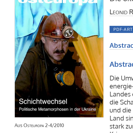
Leonid 
Abstrac
Abstra
Die Umwe
energie-
Landes 
die Sch
und die
Land sin
stark z
Aus
Osteuropa
2-4/2010