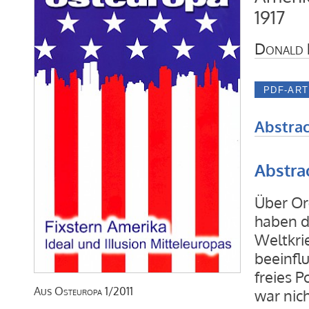
1917
Donald 
Abstrac
Abstra
Über Or
haben d
Weltkri
beeinfl
freies P
Aus
Osteuropa
1/2011
war nic