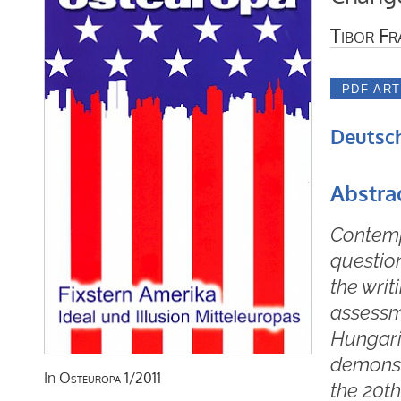
Tibor Fr
Deutsc
Abstra
Contemp
questio
the writ
assessme
Hungaria
demonst
In
Osteuropa
1/2011
the 20th