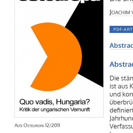
Joachim
Abstrac
Abstra
Die stä
ist aus
und kon
überbrü
definier
Jahrhun
Verfass
Aus
Osteuropa
12/2011