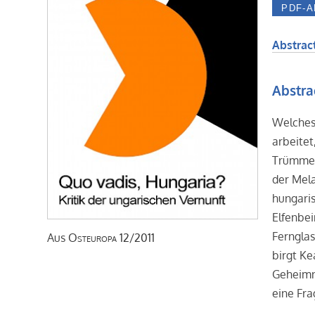
Abstract
Abstra
Welches 
arbeitet
Trümmer 
der Mela
hungaris
Elfenbei
Fernglas
Aus
Osteuropa
12/2011
birgt Ke
Geheimni
eine Fra