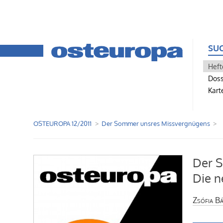
SU
Heft
Doss
Kart
OSTEUROPA 12/2011
Der Sommer unsres Missvergnügens
Der 
Die n
Zsófia B