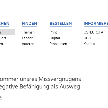
CHEN
FINDEN
BESTELLEN
INFORMIER
e
Themen
Print
OSTEUROPA
iers
Länder
Digital
DGO
en
Autoren
Probelesen
Kontakt
Sommer unsres Missvergnügens
egative Befähigung als Ausweg
án