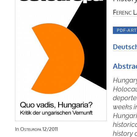
Ferenc 
Deutsc
Abstra
Hungary 
Holocau
deported
weeks in
Hungari
historic
In
Osteuropa
12/2011
history