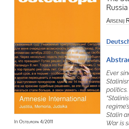
Russia
Arsenij 
Deutsc
Abstra
Ever sin
Stalini
politics
“Stalini
regime’s
Stalin a
In
Osteuropa
4/2011
War is s