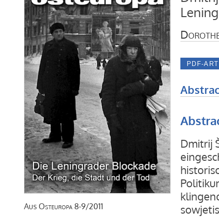
Lening
Dorothe
Abstrac
Abstra
Dmitrij
eingesc
histori
Politik
klingen
Aus
Osteuropa
8-9/2011
sowjeti