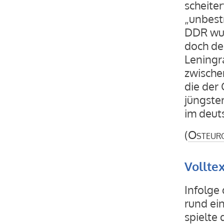
scheiter
„unbestr
DDR wur
doch de
Leningr
zwische
die der 
jüngster
im deut
(
Osteur
Vollte
Infolge der deutschen Belagerung Leningrads starben rund eine Million Menschen. Anders als Stalingrad spielte das Thema in der deutschen Erinnerung über Jahrzehnte kaum eine Rolle. Es dominierten andere Narrative: in der Bundesrepublik das vom sauberen Krieg der Wehrmacht, deren „Blitzkrieg“ vor Leningrad scheiterte und die zur Belagerung als vermeintlich „unbestrittener Methode der Kriegführung“ griff; in der DDR wurde das Leid der Bevölkerung zwar erwähnt, doch dem sowjetischen Heldennarrativ untergeordnet. Leningrad wurde so zum Symbol im Klassenkampf zwischen Sowjetmacht und Großkapital. Eine Geschichte, die der Opfer gedachte, wurde selten erzählt. Erst in jüngster Zeit findet die Blockade Leningrads ihren Platz im deutschen Gedächtnis. Die· Blockade Leningrads hatte lange Zeit keinen festen Platz im deutschen Gedächtnis. Während die Schlacht um Stalingrad nach dem Zweiten Weltkrieg zu einem schillernden Mythos wurde, blieb Leningrad gewissermaßen der Nebenkriegsschauplatz, der er bereits in den Strategien der Wehrmacht und der Roten Armee war. Die hierzulande verbreitete Unkenntnis steht in einem eklatanten Widerspruch zur Tragweite des Ereignisses: Rund eine Million Menschen starben im Zuge der deutschen Belagerung an Hunger und seinen Folgen. Das sind rund doppelt so viele Zivilisten, wie in Deutschland während des gesamten Krieges durch die alliierten Luftangriffe umkamen. Dennoch gelten hierzulande bis heute Stalingrad, Dresden und Hiroshima als die Sta