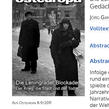
Gedäch
Jörg Ga
Volltex
Abstrac
Abstra
Infolge
rund ei
spielte
Jahrzeh
Narrati
Aus
Osteuropa
8-9/2011
der Weh