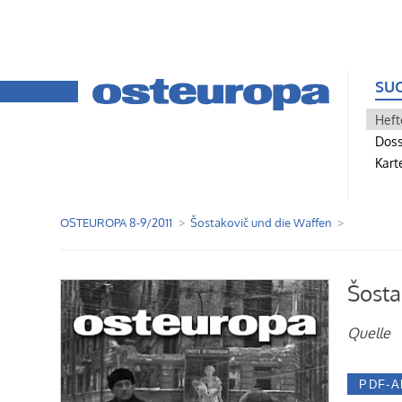
SU
Heft
Doss
Kart
OSTEUROPA 8-9/2011
Šostakovič und die Waffen
Šosta
Quelle