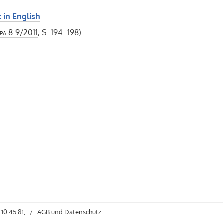
 in English
pa
8-9/2011
, S. 194–198)
 10 45 81,
/
AGB
und
Datenschutz