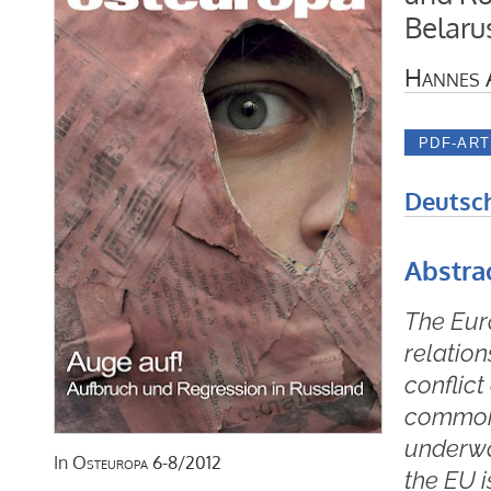
Belaru
Hannes 
Deutsc
Abstra
The Eur
relation
conflict
common 
underwa
In
Osteuropa
6-8/2012
the EU i