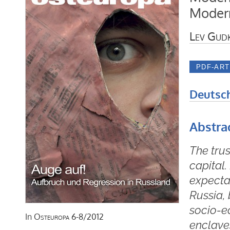
Modern
Lev Gud
Deutsc
Abstra
The tru
capital. 
expecta
Russia, 
socio-ec
In
Osteuropa
6-8/2012
enclaves