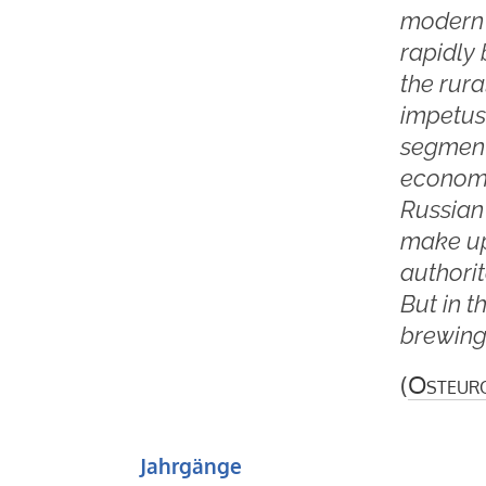
modern c
rapidly
the rura
impetus.
segment
economy
Russian
make up 
authorit
But in t
brewing
(
Osteur
Jahrgänge