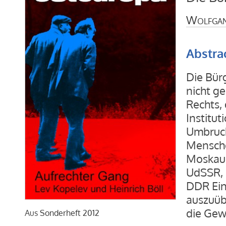
Wolfgan
Abstra
Die Bür
nicht g
Rechts,
Institu
Umbruch 
Mensche
Moskau.
UdSSR, 
DDR Ein
auszuüb
die Gew
Aus
Sonderheft 2012