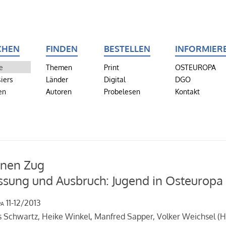
CHEN
FINDEN
BESTELLEN
INFORMIER
e
Themen
Print
OSTEUROPA
iers
Länder
Digital
DGO
en
Autoren
Probelesen
Kontakt
inen Zug
sung und Ausbruch: Jugend in Osteuropa
pa
11-12/2013
 Schwartz, Heike Winkel, Manfred Sapper, Volker Weichsel (H