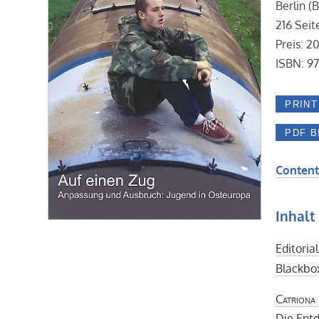
Berlin (
216 Seit
Preis: 2
ISBN: 9
Content
Inhalt
Editorial
Blackbo
Catriona 
Die Entd