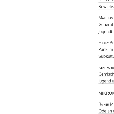
Sowjeti
Matthias
Generat
Jugendbi
Hilary Pi
Punk im
Subkultu
Ken Robe
Gemisch
Jugend u
MIKROK
Rainer M
Ode an 