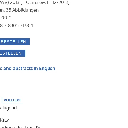
BWV) 2013 [=
Osteuropa
11–12/2013]
en, 35 Abbildungen
0,00 €
78-3-8305-3178-4
s and abstracts in English
VOLLTEXT
x Jugend
Kelly
eckung des Tinejdžer