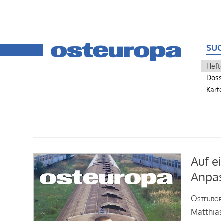
SU
Heft
Doss
Kart
Auf e
Anpas
Osteuro
Matthias