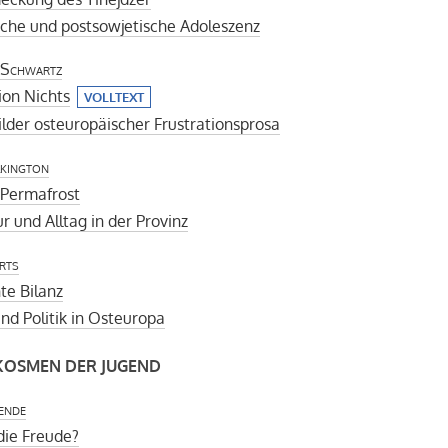
sche und postsowjetische Adoleszenz
 Schwartz
ion Nichts
VOLLTEXT
lder osteuropäischer Frustrationsprosa
lkington
 Permafrost
r und Alltag in der Provinz
rts
te Bilanz
nd Politik in Osteuropa
OSMEN DER JUGEND
ende
die Freude?