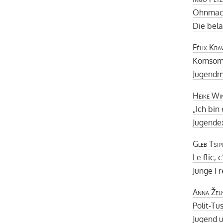
Ohnmach
Die bel
Félix Kra
Komsomo
Jugendmo
Heike Wi
„Ich bin
Jugende
Gleb Tsip
Le flic, 
Junge Fr
Anna Žel
Polit-Tu
Jugend u