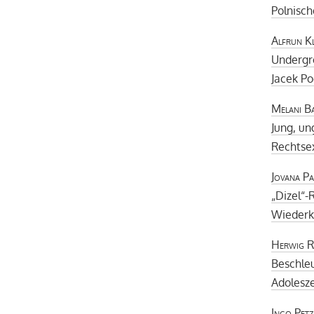
Polnisch
Alfrun K
Undergr
Jacek Po
Melani Ba
Jung, un
Rechtse
Jovana Pa
„Dizel“-
Wiederke
Herwig Re
Beschle
Adolesze
Ingo Petz