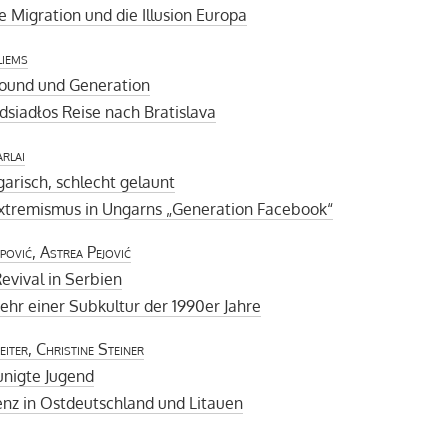
e Migration und die Illusion Europa
liems
ound und Generation
dsiadłos Reise nach Bratislava
rlai
garisch, schlecht gelaunt
xtremismus in Ungarns „Generation Facebook“
pović, Astrea Pejović
Revival in Serbien
hr einer Subkultur der 1990er Jahre
iter, Christine Steiner
unigte Jugend
nz in Ostdeutschland und Litauen