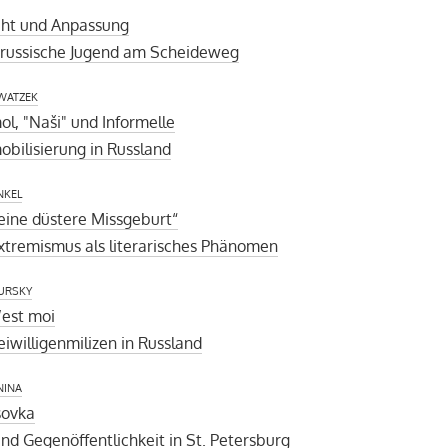
t und Anpassung
arussische Jugend am Scheideweg
watzek
l, "Naši" und Informelle
bilisierung in Russland
nkel
 eine düstere Missgeburt“
xtremismus als literarisches Phänomen
ursky
c’est moi
eiwilligenmilizen in Russland
nina
sovka
nd Gegenöffentlichkeit in St. Petersburg