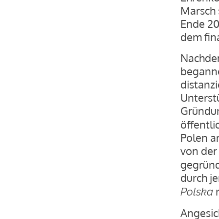
Marsch s
Ende 20
dem fin
Nachdem
beganne
distanz
Unterst
Gründu
öffentli
Polen an
von de
gegründ
durch j
Polska
Angesic