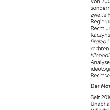
Von 2005
sondern
zweite P
Regieru
Recht u
Kaczyńs
Prawo i
rechten
Niepodl
Analyse
ideolog
Rechtse
Der
Mar
Seit 20
Unabhän