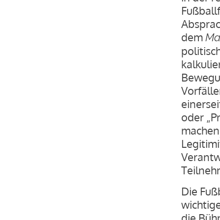
Fußball
Absprac
dem
Ma
politisc
kalkulie
Bewegun
Vorfäll
einerse
oder „P
machen
Legitimi
Verantw
Teilneh
Die Fußb
wichtig
die Büh