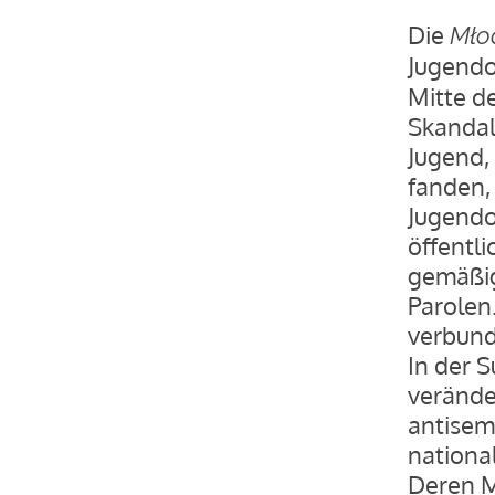
Die
Mło
Jugendo
Mitte d
Skandal
Jugend,
fanden, 
Jugendo
öffentli
gemäßig
Parolen
verbund
In der 
veränder
antisem
nationa
Deren Mi