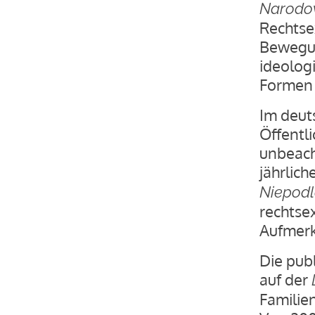
Narodo
Rechtse
Bewegun
ideolog
Formen 
Im deut
Öffentl
unbeach
jährlic
Niepodl
rechts
Aufmerk
Die pub
auf der
Familien