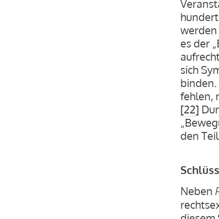
Veranst
hundert 
werden 
es der 
aufrecht
sich Sy
binden.
fehlen,
[22]
Durc
„Bewegu
den Tei
Schlüs
Neben
rechtsex
diesem 