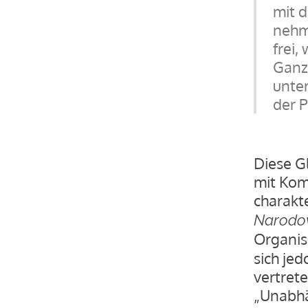
mit 
nehme
frei,
Ganze
unter
der P
Diese G
mit Kom
charakte
Narodo
Organis
sich jed
vertret
„Unabhä