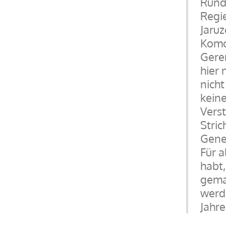
Rund
Regi
Jaruz
Komor
Gere
hier 
nicht
keine
Vers
Stric
Gener
Für a
habt,
gemac
werde
Jahre