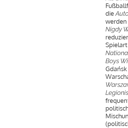
Fußball
die
Auto
werden 
Nigdy W
reduzier
Spielar
Nationa
Boys Wi
Gdańsk 
Warscha
Warsza
Legioni
frequent
politisc
Mischung
(politi