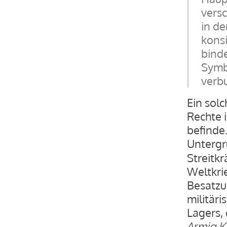
vers
in de
konsi
bind
Symbo
verb
Ein solc
Rechte 
befinde
Unterg
Streitk
Weltkri
Besatzu
militär
Lagers,
Armia 