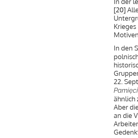
In der 
[20]
Alle
Untergr
Krieges
Motiven
In den 
polnisc
histori
Gruppe
22. Sept
Pamięci
ähnlich
Aber di
an die 
Arbeite
Gedenkt