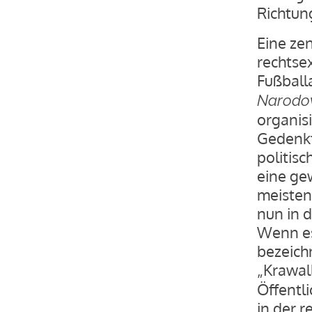
Richtun
Eine zen
rechtse
Fußball
Narod
organis
Gedenkt
politisc
eine ge
meisten 
nun in 
Wenn es
bezeichn
„Krawal
Öffentli
in der 