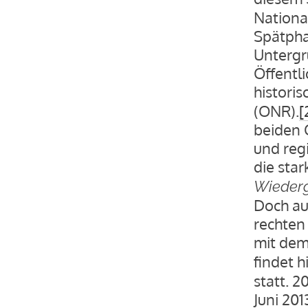
National
Spätpha
Untergr
Öffentli
histori
(ONR).
[
beiden O
und reg
die sta
Wieder
Doch au
rechten 
mit de
findet h
statt. 
Juni 20