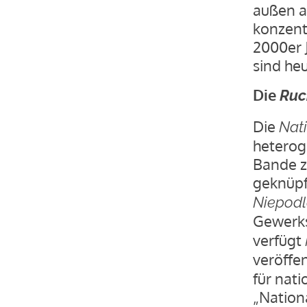
außen a
konzent
2000er 
sind heu
Die
Ruc
Die
Nat
heterog
Bande zu
geknüpf
Niepodl
Gewerk
verfügt
veröffe
für nat
„Nation