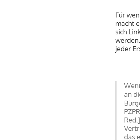
Für wen 
macht er
sich Lin
werden.
jeder E
Wenn
an di
Bürge
PZPR 
Red.
Vertr
das e