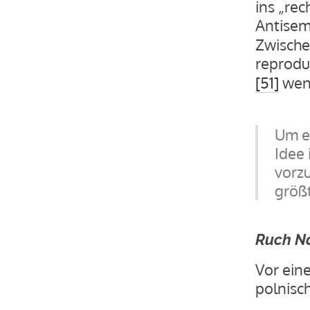
ins „rec
Antisem
Zwische
reproduz
[51]
wenn
Um e
Idee 
vorzu
größt
Ruch N
Vor ein
polnisc