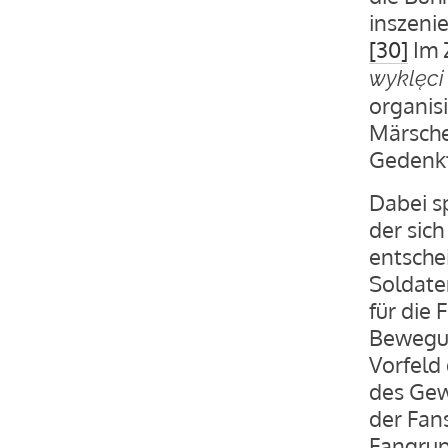
inszeni
[30]
Im 
wyklęc
organis
Märsche
Gedenkt
Dabei s
der sic
entsche
Soldate
für die 
Bewegun
Vorfeld 
des Gew
der Fans
Fangrup