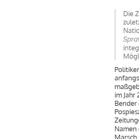
Die Z
zulet
Nati
Spra
integ
Mögl
Politik
anfangs
maßgebl
im Jahr 
Bender 
Pospiesz
Zeitun
Namen 
Marsch L