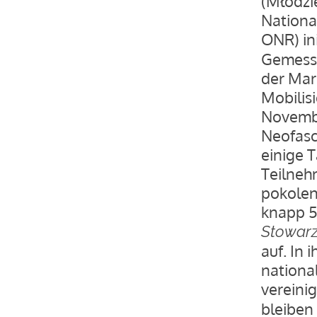
(Młodzi
Nationa
ONR) ini
Gemesse
der Mar
Mobilisi
Novembe
Neofasc
einige 
Teilneh
pokolen
knapp 5
Stowarz
auf. In 
nationa
vereini
bleiben