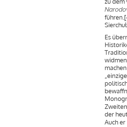
zu dem 
Narodo
führen.
[
Sierchu
Es über
Historik
Traditi
widmen
machen. 
„einzige
politisc
bewaffn
Monogra
Zweiten
der heu
Auch er 