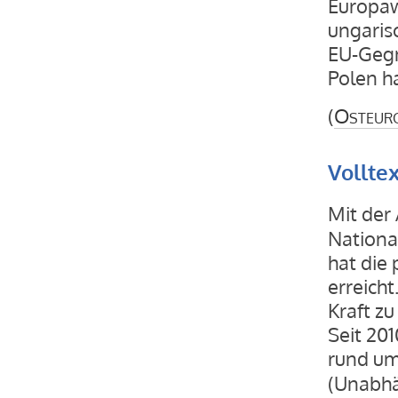
Europaw
ungaris
EU-Gegn
Polen ha
(
Osteur
Vollte
Mit der
Nationa
hat die
erreicht
Kraft zu
Seit 20
rund u
(Unabhä