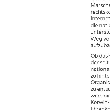
Marsche
rechtsko
Internet
die nat
unterstü
Weg vor
aufzuba
Ob das 
der sei
nationa
zu hinte
Organisa
zu ents
wem nic
Korwin-
Ehrenko