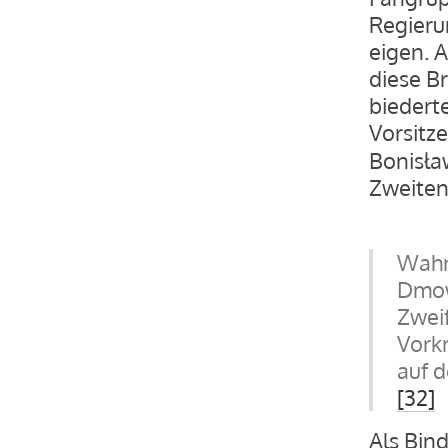
Regieru
eigen. 
diese Br
biedert
Vorsitz
Bonisła
Zweiten 
Wahr
Dmows
Zweif
Vorkr
auf d
[32]
Als Bin