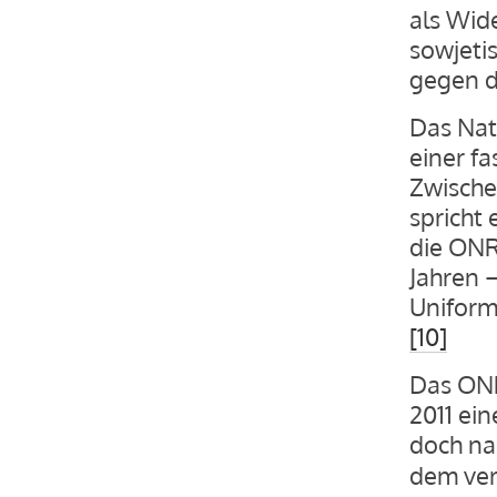
als Wid
sowjeti
gegen d
Das Nat
einer fa
Zwischen
spricht 
die ONR
Jahren –
Uniform
[10]
Das ONR
2011 ei
doch na
dem ver