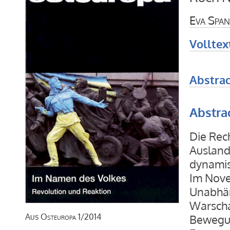
Eva Spa
Volltex
Abstrac
Abstra
Die Rec
Ausland 
dynamis
Im Nove
Unabhän
Warscha
Aus
Osteuropa
1/2014
Bewegun