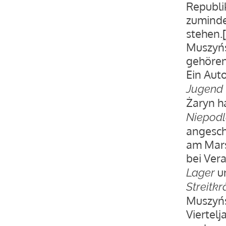
Republik
zuminde
stehen.
Muszyńs
gehören
Ein Auto
Jugend
Żaryn h
Niepodl
angesch
am Mars
bei Vera
u
Lager
Streitkr
Muszyńs
Viertelj