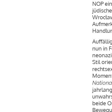
NOP ein
jüdisch
Wrocław
Aufmerks
Handlun
Auffälli
nun in 
neonazis
Stil ori
rechtse
Moment
Nationa
jahrlan
unwahrsc
beide O
Bewegun