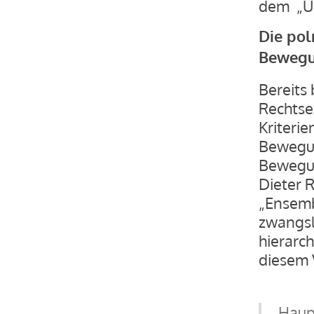
dem „Un
Die pol
Beweg
Bereits
Rechtse
Kriteri
Bewegu
Bewegun
Dieter 
„Ensemb
zwangsl
hierarc
diesem V
Haupt