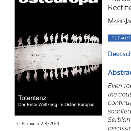
Rectifi
Marie-Ja
Deutsc
Abstra
Even 100
the caus
continu
saddled 
Serbian
In
Osteuropa
2-4/2014
assassi