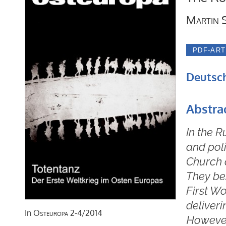
Martin 
Deutsc
Abstra
In the 
and poli
Church 
They bes
First Wo
deliver
In
Osteuropa
2-4/2014
However