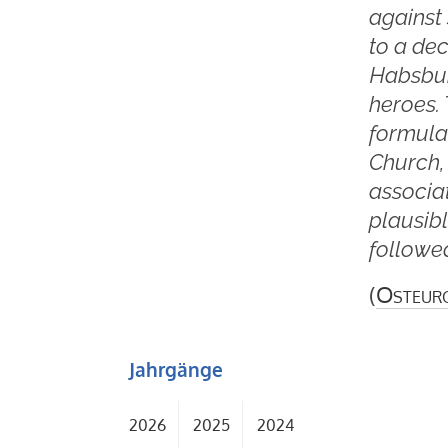
against
to a dec
Habsbur
heroes.
formulat
Church, 
associat
plausib
followed
(
Osteur
Jahrgänge
2026
2025
2024