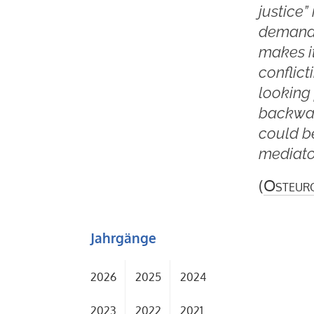
justice”
demands
makes it
conflict
looking 
backward
could be
mediato
(
Osteur
Jahrgänge
2026
2025
2024
2023
2022
2021