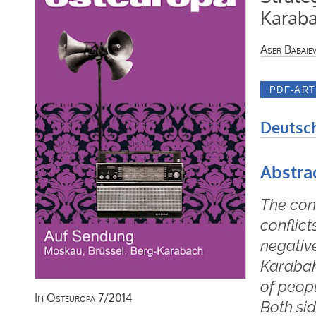
Karab
Aser Babaje
Deutsc
Abstra
The conc
conflict
negative
Karabak
of peopl
In
Osteuropa
7/2014
Both sid