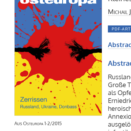
Michail J
Abstrac
Abstra
Russlan
Große T
als Opfe
Erniedr
heroisc
Annexio
ausgelös
Aus
Osteuropa
1-2/2015