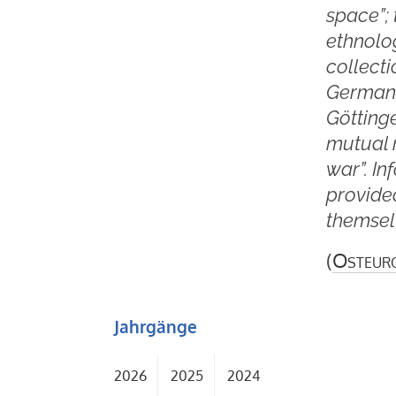
space”;
ethnolog
collecti
German 
Göttinge
mutual r
war”. In
provided
themselv
(
Osteur
Jahrgänge
2026
2025
2024