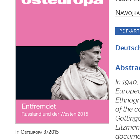
Nawojka
Deutsc
Abstra
In 1940
Europea
Ethnogr
of the 
Göttinge
Litzman
In
Osteuropa
3/2015
documen