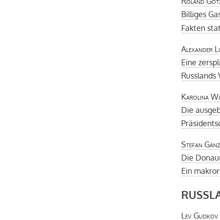
Roland Göt
Billiges Ga
Fakten sta
Alexander L
Eine zersp
Russlands V
Karolina W
Die ausge
Präsidents
Stefan Gänz
Die Donau
Ein makror
RUSSLA
Lev Gudkov