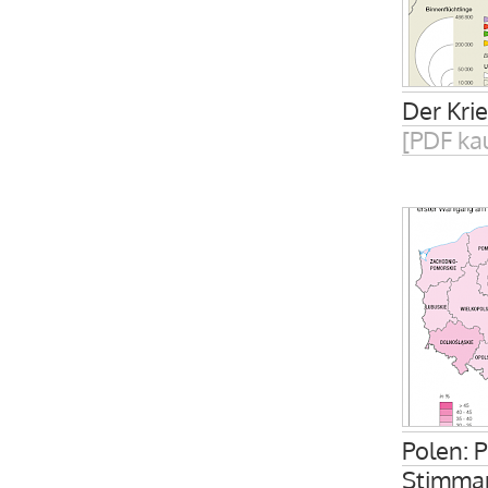
Der Kri
[PDF ka
Polen: 
Stimman