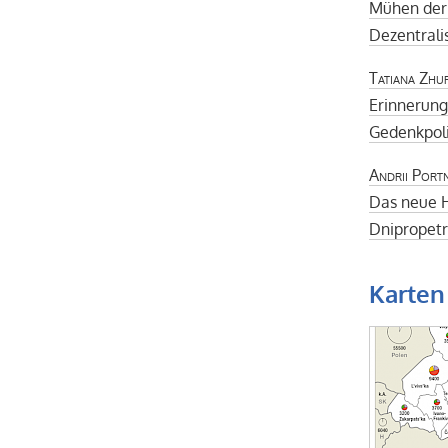
Mühen der
Dezentrali
Tatiana Zhu
Erinnerung
Gedenkpoli
Andrii Port
Das neue H
Dnipropet
Karten