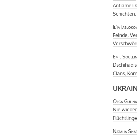
Antiamerik
Schichten,
Il’ja Jabloko
Feinde, Ve
Verschwöru
Emil Soulei
Dschihadis
Clans, Ko
UKRAI
Olga Gulina
Nie wieder
Flüchtling
Natalia Sha