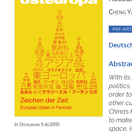
Cheng Y
Deutsc
Abstra
With its
politics
order to
other cu
China’s
to make
In
Osteuropa
5-6/2015
space, is