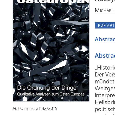
Michael
Abstrac
Abstra
„Histori
Der Ver
mündet 
Weltges
interpre
Heilsbri
politis
Aus
Osteuropa
11-12/2016