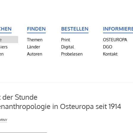
CHEN
FINDEN
BESTELLEN
INFORMIER
e
Themen
Print
OSTEUROPA
iers
Länder
Digital
DGO
en
Autoren
Probelesen
Kontakt
 der Stunde
nanthropologie in Osteuropa seit 1914
órny