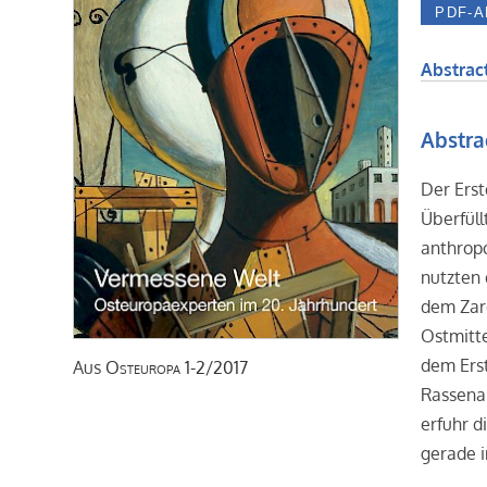
Abstract
Abstra
Der Erst
Überfüll
anthropo
nutzten
dem Zar
Ostmitte
dem Ers
Aus
Osteuropa
1-2/2017
Rassenan
erfuhr d
gerade 